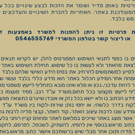
טיות באופן סדיר ושומר את הזכות לבצע שינויים בכל עת
מעודכנת באתר. האחריות להכרת השינויים והעדכונים למ
מש בלבד.
ת פרטיות זו ניתן להפנות למשרד באמצעות דו
 בו כפוף לתנאי השימוש המפורטים להלן. יש לקרוא תנאים א
לצאת מהאתר ולא לעשות בו כל שימוש. תחילת השימוש באתר
לסייע למשתמשים להרחיב את בסיס הידע האישי שלהם בלבד 
מומחה אחר.המידע הכלול באתר הוא מידע כללי בלבד ועשוי ש
להיות עדכני, נכון או מלא ואינו מובא כתחליף לייעוץ משפטי מ
חליף לייעוץ מקצועי בכל תחום.משרד עו"ד רגב, מסיר מעצמו
 הכתוב בו ולא יישא בכל נזק או אובדן שייגרם כתוצאה מפע
קוח בדרך כלשהי, או יחסי נותן שירות-לקוח בין משרד עו"ד רגב
דע שבו לרבות עיצוב האתר, קוד האתר, קבצי מדיה לרבות גרפ
אשר מוצג באתר שייכים במלואם לאתר ומהווים קניין רוחני בלע
תוב מראש.בנוסף אין להפיץ, להעתיק, לשכפל, לפרסם, לחקות 
כל מדיה ותוכן אחר מבלי שיש ברשותכם אישור כתוב מראש.באת