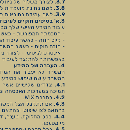
3.7.
לצורך משלוח של ניוזלטרי
3.8.
לשם בחינת מועמדות ל
3.9.
לשם עמידה בהוראות כל 
3.א' בסיסים חוקיים לעיבוד מידע
עיבוד המידע האישי שלך מבוס
- הסכמתך המפורשת - כאשר 
- קיום חוזה - כאשר עיבוד ה
- חובה חוקית - כאשר המשרד 
- אינטרס לגיטימי - לצורך ני
באפשרותך להתנגד לעיבוד מי
4. העברה של המידע
המשרד לא יעביר את המידע
המשרד עושה שימוש במידע:
4.1.
צדדים שלישיים אשר מע
תמיכה במערכות האבטחה ומערכות טכנולוגיית 
4.2.
לחברת WIX.
4.3.
אם תתקבל אצל המשרד 
בהתאם לצו שיפוטי ובהתאם לה
4.4.
בכל מחלוקת, טענה, דר
מי מטעמו;
4.5.
בכל מקרה שהמשרד יסבו