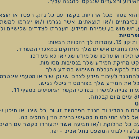
אירוע והצעדים שננקטו להגנה עליך.
וא פטור מכל אחריות, בקשר עם כל נזק, הפסד או הוצאה,
ו נסיבתיים ו/או תוצאתים, אשר נגרמו ו/או ייגרמו למש
 השימוש בו, שמירת המידע, העברתו לצדדים שלישיים ול
ויות הבאות:
 אילו נתונים אישיים שלך מוחזקים במאגרי המשרד.
 תיקון או עדכון של מידע שגוי או לא מעודכן.
קש מחיקת המידע שלך בנסיבות מסוימות.
כות לבקש הגבלת השימוש במידע שלך.
התנגד לעיבוד מידע לצרכי שיווק ישיר או מטעמי אינטרס ל
בל את המידע שלך בפורמט דיגיטלי נגיש.
ות פנייה למשרד בפרטי הקשר המופיעים בסעיף 11.
ים במדיניות הגנת הפרטיות זו, וכן כל שינוי או תיקון 
ראל ללא התייחסות לסעיפי ברירת הדין החלים בה.
 כל מחלוקת ו/או תביעה אשר יתעוררו בקשר עם השימוש
בלעדי לבתי המשפט בתל אביב – יפו.