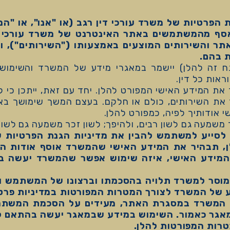
הפרטיות של משרד עורכי דין רגב (או "אנו", או "המ
ף מהמשתמשים באתר האינטרנט של משרד עורכי די
ר והשירותים המוצעים באמצעותו ("השירותים"), ו
ת בהם.
ח זה להלן) יישמר במאגרי מידע של המשרד והשימוש 
וראות כל דין.
ר את המידע האישי המפורט להלן. יחד עם זאת, ייתכן כי
ך את השירותים, כולם או חלקם. בעצם המשך שימושך 
שי אודותיך לפיה, כמפורט להלן.
ד משמעה גם לשון רבים, ולהיפך; לשון זכר משמעה גם לשון 
 לסייע למשתמש להבין את מדיניות הגנת הפרטיות 
ן, תבהיר את המידע האישי שהמשרד אוסף אודות 
מידע האישי, איזה שימוש אפשר שהמשרד יעשה במ
סר למשרד תלויה בהסכמתו וברצונו של המשתמש ואי
של המשרד לצורך המטרות המפורטות במדיניות פרטיו
י המשרד במסגרת האתר, מעידים על הסכמת המשתמש 
במאגר כאמור. השימוש במידע שבמאגר יעשה בהתאם לה
מטרות המפורטות להלן.