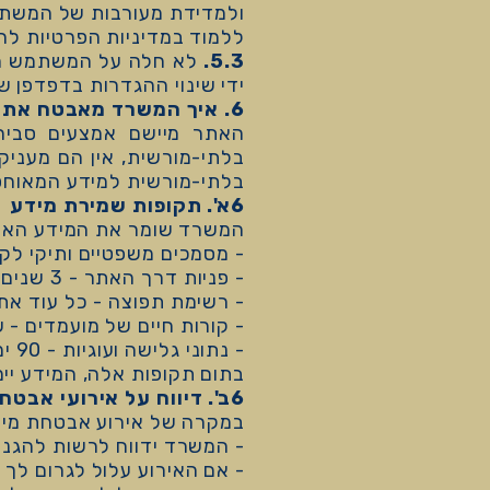
ללמוד במדיניות הפרטיות להלן: icies.google.com/privacy?hl=iw
5.3.
ידי שינוי ההגדרות בדפדפן 
6. איך המשרד מאבטח את המידע?
האתר מיישם אמצעים סביר
בלתי-מורשית, אין הם מעניק
בלתי-מורשית למידע המאוחסן
6א'. תקופות שמירת מידע
המשרד שומר את המידע האיש
- מסמכים משפטיים ותיקי לקוחות - 7 שנים מסיום הטי
- פניות דרך האתר - 3 שנים מיום הפנייה.
- רשימת תפוצה - כל עוד אתה רשום, או 3 שנים 
- קורות חיים של מועמדים - 
- נתוני גלישה ועוגיות - 90 ימים.
בתום תקופות אלה, המידע יימח
6ב'. דיווח על אירועי אבטחת מידע חמורים
במקרה של אירוע אבטחת מידע 
- המשרד ידווח לרשות להגנת הפרטיות תוך 2
- אם האירוע עלול לגרום לך 