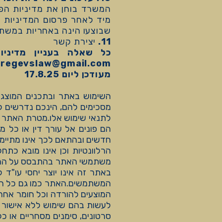
המשרד בוחן את מדיניות הפר
מיד לאחר פרסום המדיניות ה
שבוצעו הינה באחריות במשת
11.
יצירת קשר
כל שאלה בעניין מדיניו
regevslaw@gmail.com או ליצור קשר בטלפון המשרדי 0546555769
מעודכן ליום 17.8.25
השימוש באתר ובתכנים המוצגים
מסכימים להם, הינכם נדרשים 
לתנאי שימוש אלו.מטרת האתר 
הם פונים אל עורך דין או כל 
חדשים ובהתאם לכך אינו מתיימר 
הרלוונטיות וכן אינו מובא כת
משתמשי האתר בהתבסס על המידע
באתר זה אינו יוצר יחסי עו"ד ל
המשתמשים.האתר כמו גם כל המי
המוצעים להורדה וכל חומר אחר 
לעשות בהם שימוש ללא אישור כ
סרטונים, סימנים מסחריים או 