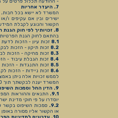
- ההודעה תכלול פרטים על ה
7. היעדר אחריות
המשרד לא יישא בכל חבות, וה
ישירים ובין אם עקיפים ו/א
הקשור והנוגע לקבלת המידע,
8. זכויותיך לפי חוק הגנת הפרטיות
בהתאם לחוק הגנת הפרטיות ותיקון 13, עומדות לך הזכ
8.1
זכות עיון - הזכות לדעת
8.2
זכות תיקון - הזכות לבקש
8.3
זכות מחיקה - הזכות לב
8.4
זכות הגבלת עיבוד - הז
8.5
זכות התנגדות - הזכות ל
8.6
זכות ניידות - הזכות לק
לממש זכויות אלה ניתן באמצע
המשרד יענה לבקשתך תוך 30 ימים מיום קבלתה.
9. הדין החל וסמכות השיפוט
9.1.
התנאים וההוראות המפורט
יוסדרו על פי חוקי מדינת יש
9.2.
סמכות השיפוט בקשר עם
או הקשור אליו מסורה באופן 
10. עדכונים למדיניות הפרטיות