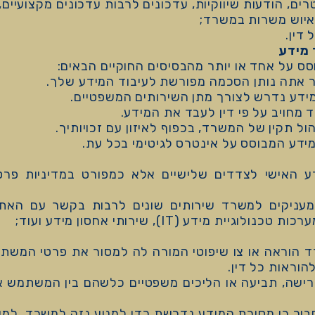
ם, הודעות שיווקיות, עדכונים לרבות עדכונים מקצועיים, ש
איוש משרות במשרד;
דין.
ס על אחד או יותר מהבסיסים החוקיים הבאים:
אתה נותן הסכמה מפורשת לעיבוד המידע שלך.
מידע נדרש לצורך מתן השירותים המשפטיים.
מחויב על פי דין לעבד את המידע.
הול תקין של המשרד, בכפוף לאיזון עם זכויותיך.
דע המבוסס על אינטרס לגיטימי בכל עת.
 האישי לצדדים שלישיים אלא כמפורט במדיניות פרטי
ניקים למשרד שירותים שונים לרבות בקשר עם האתר ו
מידע (IT), שירותי אחסון מידע ועוד;
הוראה או צו שיפוטי המורה לה למסור את פרטי המשת
וראות כל דין.
ישה, תביעה או הליכים משפטיים כלשהם בין המשתמש או
ר כי מסירת המידע נדרשת כדי למנוע נזק למשרד, למש