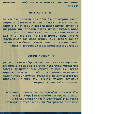
פיתוח פתרונות יצירתיים חדשניים לסוגיות משפטיות
ועסקיות.
החזון המקצועי
הגישה המקצועית של עו"ד רגב מבוססת על שאיפה
מתמדת לפריצת גבולות ומימוש פוטנציאל. תשוקתה
לאתגרים ויכולתה לזהות הזדמנויות עסקיות הובילו אותה
לפתח מומחיות ייחודית בתחום המכרזים, תוך התמקדות
בליווי ארגונים וחברות בתהליכי צמיחה והתרחבות.
כיזמית, אשת עסקים וכמובילה מקצועית, עו"ד רגב
מסייעת ליזמים ובעלי עסקים לממש את חזונם העסקי
ולהשיג את יעדיהם. גישתה הייחודית משלבת ליווי משפטי
מקצועי עם הבנה עמוקה של עולם העסקים והיזמות.
ליווי עסקי ומשפטי
משרד עורכי דין רגב, בהובלתה של עו"ד יונית רגב, מעניק
ליווי משפטי ועסקי מקיף לארגונים בכל הגדלים, מעסקים
קטנים ועד חברות גדולות, תוך התמקדות בפיתוח
אסטרטגיות צמיחה וכניסה לשווקים חדשים באמצעות
מכרזים ציבוריים. הניסיון העשיר והראייה העסקית הרחבה
מאפשרים למשרד להוביל את לקוחותיו להצלחות
משמעותיות ולפריצות דרך עסקיות.
​עו"ד יונית רגב בעלת מומחיות בתחום המכרזים עם נסיון
רב שנים בהגשה של אלפי תוכניות (פעילויות) שזכו
במכרז גפ"ן (משרד החינוך) מאז הקמת מאגר גפ"ן,
מנהלת קהילת ספקי גפ"ן ומייעלת תהליכים בירוקרטיים.