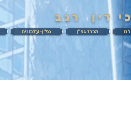
 דין רגב
נו
מכרז גפ"ן
גפ"ן-עדכונים
אין תוכניות זמינות